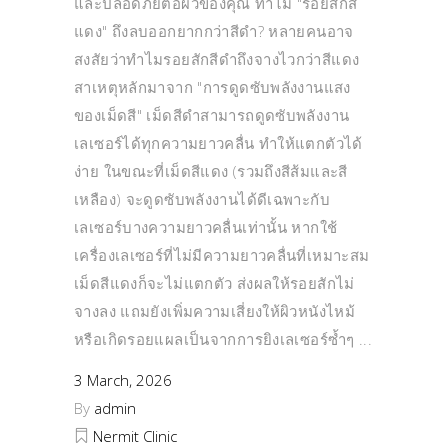
และปลอดภัยต่อผิวของคุณ ทำไม "รอยสักสี
แดง" ถึงลบออกยากกว่าสีดำ? หลายคนอาจ
สงสัยว่าทำไมรอยสักสีดำถึงจางไวกว่าสีแดง
สาเหตุหลักมาจาก "การดูดซับพลังงานแสง
ของเม็ดสี" เม็ดสีดำสามารถดูดซับพลังงาน
เลเซอร์ได้ทุกความยาวคลื่น ทำให้แตกตัวได้
ง่าย ในขณะที่เม็ดสีแดง (รวมถึงสีส้มและสี
เหลือง) จะดูดซับพลังงานได้ดีเฉพาะกับ
เลเซอร์บางความยาวคลื่นเท่านั้น หากใช้
เครื่องเลเซอร์ที่ไม่มีความยาวคลื่นที่เหมาะสม
เม็ดสีแดงก็จะไม่แตกตัว ส่งผลให้รอยสักไม่
จางลง แถมยังเพิ่มความเสี่ยงให้ผิวหนังไหม้
หรือเกิดรอยแผลเป็นจากการยิงเลเซอร์ซ้ำๆ
3 March, 2026
By
admin
Nermit Clinic