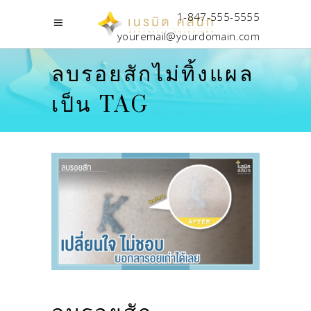
1-847-555-5555
youremail@yourdomain.com
ลบรอยสักไม่ทิ้งแผล
เป็น TAG