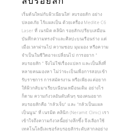
ลบรอยสัก
เริ่มต้นใหม่กับผิวเนียนใส! ลบรอยสัก อย่าง
ปลอดภัย ไร้แผลเป็น ด้วยเครื่อง Medlite C6
Laser ที่ เนรมิต คลินิก รอยสักเปรียบเสมือน
บันทึกความทรงจำและศิลปะบนเรือนร่าง แต่
เมื่อเวลาผ่านไป ความชอบ มุมมอง หรือความ
จำเป็นในชีวิตอาจเปลี่ยนไป การอยาก "
ลบรอยสัก " จึงไม่ใช่เรื่องแปลก และเป็นสิ่งที่
หลายคนมองหา ไม่ว่าจะเป็นเพื่อการสอบเข้า
รับราชการ การสมัครงาน หรือเพียงแค่อยาก
ให้ผิวกลับมาเรียบเนียนเหมือนเดิม อย่างไร
ก็ตาม ความกังวลอันดับต้นๆ ของคนอยาก
ลบรอยสักคือ "กลัวเจ็บ" และ "กลัวเป็นแผล
เป็นนูน" ที่ เนรมิต คลินิก (Neramit Clinic) เรา
เข้าใจถึงความกังวลนี้อย่างลึกซึ้ง จึงเลือกใช้
เทคโนโลยีเลเซอร์ลบรอยสักระดับสากลอย่าง