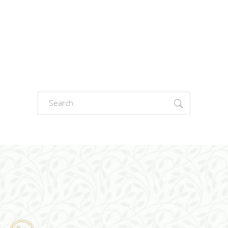
Search
for: