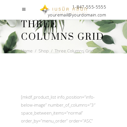
1-847-555-5555
youremail@yourdomain.com
THREE
COLUMNS GRID
Home
/
Shop
/
Three Columns Grid
[mkdf_product_list info_position=”info-
below-image” number_of_columns=”3″
space_between_items=”normal”
order_by=”menu_order” order=”ASC”