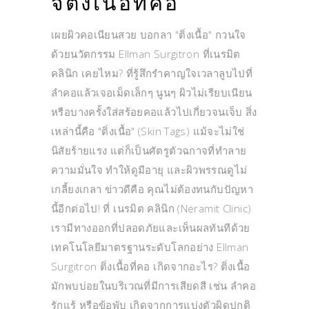
จี้ติ่งเนื้อที่คอ
เผยผิวคอเนียนสวย บอกลา "ติ่งเนื้อ" กวนใจ
ด้วยนวัตกรรม Ellman Surgitron ที่เนรมิต
คลินิก เคยไหม? ที่รู้สึกรำคาญใจเวลาลูบไปที่
ลำคอแล้วเจอเม็ดเล็กๆ นูนๆ ผิวไม่เรียบเนียน
หรือบางครั้งใส่สร้อยคอแล้วไปเกี่ยวจนเจ็บ สิ่ง
เหล่านี้คือ "ติ่งเนื้อ" (Skin Tags) แม้จะไม่ใช่
นิสัยร้ายแรง แต่ก็เป็นศัตรูตัวฉกาจที่ทำลาย
ความมั่นใจ ทำให้ดูมีอายุ และผิวพรรณดูไม่
เกลี้ยงเกลา ข่าวดีคือ คุณไม่ต้องทนกับปัญหา
นี้อีกต่อไป! ที่ เนรมิต คลินิก (Neramit Clinic)
เรามีทางออกที่ปลอดภัยและเห็นผลทันทีด้วย
เทคโนโลยีมาตรฐานระดับโลกอย่าง Ellman
Surgitron ติ่งเนื้อที่คอ เกิดจากอะไร? ติ่งเนื้อ
มักพบบ่อยในบริเวณที่มีการเสียดสี เช่น ลำคอ
รักแร้ หรือข้อพับ เกิดจากการแบ่งตัวผิดปกติ