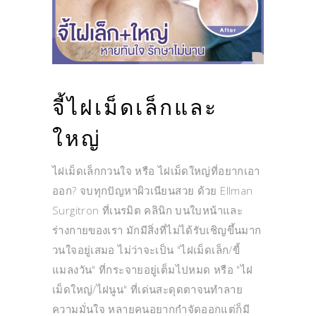
จี้ไฝเม็ดเล็กและ
ใหญ่
ไฝเม็ดเล็กกวนใจ หรือ ไฝเม็ดใหญ่ที่อยากเอา
ออก? จบทุกปัญหาผิวเนียนสวย ด้วย Ellman
Surgitron ที่เนรมิต คลินิก บนใบหน้าและ
ร่างกายของเรา มักมีสิ่งที่ไม่ได้รับเชิญขึ้นมาก
วนใจอยู่เสมอ ไม่ว่าจะเป็น "ไฝเม็ดเล็ก/ขี้
แมลงวัน" ที่กระจายอยู่เต็มไปหมด หรือ "ไฝ
เม็ดใหญ่/ไฝนูน" ที่เด่นสะดุดตาจนทำลาย
ความมั่นใจ หลายคนอยากกำจัดออกแต่ก็มี