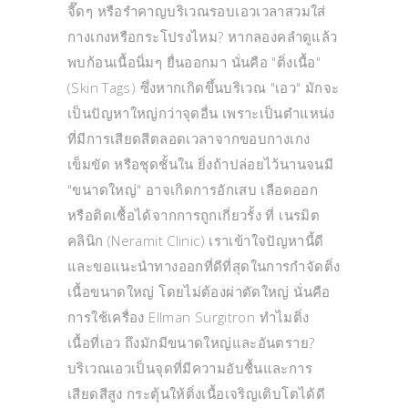
จี๊ดๆ หรือรำคาญบริเวณรอบเอวเวลาสวมใส่
กางเกงหรือกระโปรงไหม? หากลองคลำดูแล้ว
พบก้อนเนื้อนิ่มๆ ยื่นออกมา นั่นคือ "ติ่งเนื้อ"
(Skin Tags) ซึ่งหากเกิดขึ้นบริเวณ "เอว" มักจะ
เป็นปัญหาใหญ่กว่าจุดอื่น เพราะเป็นตำแหน่ง
ที่มีการเสียดสีตลอดเวลาจากขอบกางเกง
เข็มขัด หรือชุดชั้นใน ยิ่งถ้าปล่อยไว้นานจนมี
"ขนาดใหญ่" อาจเกิดการอักเสบ เลือดออก
หรือติดเชื้อได้จากการถูกเกี่ยวรั้ง ที่ เนรมิต
คลินิก (Neramit Clinic) เราเข้าใจปัญหานี้ดี
และขอแนะนำทางออกที่ดีที่สุดในการกำจัดติ่ง
เนื้อขนาดใหญ่ โดยไม่ต้องผ่าตัดใหญ่ นั่นคือ
การใช้เครื่อง Ellman Surgitron ทำไมติ่ง
เนื้อที่เอว ถึงมักมีขนาดใหญ่และอันตราย?
บริเวณเอวเป็นจุดที่มีความอับชื้นและการ
เสียดสีสูง กระตุ้นให้ติ่งเนื้อเจริญเติบโตได้ดี