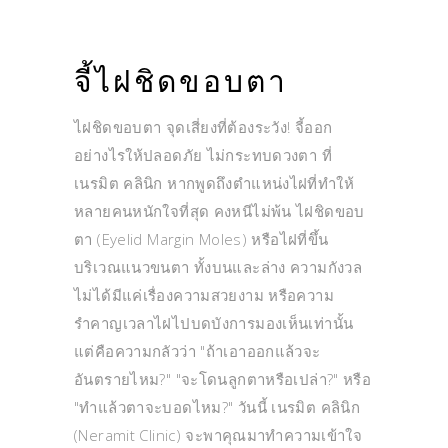
จี้ไฝชิดขอบตา
ไฝชิดขอบตา จุดเสี่ยงที่ต้องระวัง! จี้ออก
อย่างไรให้ปลอดภัย ไม่กระทบดวงตา ที่
เนรมิต คลินิก หากพูดถึงตำแหน่งไฝที่ทำให้
หลายคนหนักใจที่สุด คงหนีไม่พ้น ไฝชิดขอบ
ตา (Eyelid Margin Moles) หรือไฝที่ขึ้น
บริเวณแนวขนตา ทั้งบนและล่าง ความกังวล
ไม่ได้มีแค่เรื่องความสวยงาม หรือความ
รำคาญเวลาไฝไปบดบังการมองเห็นเท่านั้น
แต่คือความกลัวว่า "ถ้าเอาออกแล้วจะ
อันตรายไหม?" "จะโดนลูกตาหรือเปล่า?" หรือ
"ทำแล้วตาจะบอดไหม?" วันนี้ เนรมิต คลินิก
(Neramit Clinic) จะพาคุณมาทำความเข้าใจ