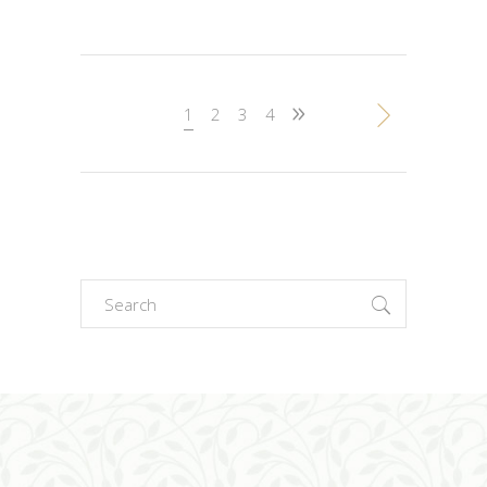
1
2
3
4
Search
for: