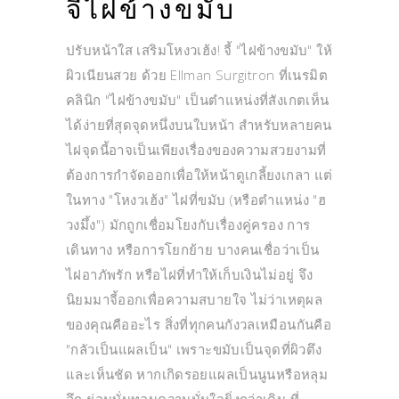
จี้ไฝข้างขมับ
ปรับหน้าใส เสริมโหงวเฮ้ง! จี้ "ไฝข้างขมับ" ให้
ผิวเนียนสวย ด้วย Ellman Surgitron ที่เนรมิต
คลินิก "ไฝข้างขมับ" เป็นตำแหน่งที่สังเกตเห็น
ได้ง่ายที่สุดจุดหนึ่งบนใบหน้า สำหรับหลายคน
ไฝจุดนี้อาจเป็นเพียงเรื่องของความสวยงามที่
ต้องการกำจัดออกเพื่อให้หน้าดูเกลี้ยงเกลา แต่
ในทาง "โหงวเฮ้ง" ไฝที่ขมับ (หรือตำแหน่ง "ฮ
วงมึ้ง") มักถูกเชื่อมโยงกับเรื่องคู่ครอง การ
เดินทาง หรือการโยกย้าย บางคนเชื่อว่าเป็น
ไฝอาภัพรัก หรือไฝที่ทำให้เก็บเงินไม่อยู่ จึง
นิยมมาจี้ออกเพื่อความสบายใจ ไม่ว่าเหตุผล
ของคุณคืออะไร สิ่งที่ทุกคนกังวลเหมือนกันคือ
"กลัวเป็นแผลเป็น" เพราะขมับเป็นจุดที่ผิวตึง
และเห็นชัด หากเกิดรอยแผลเป็นนูนหรือหลุม