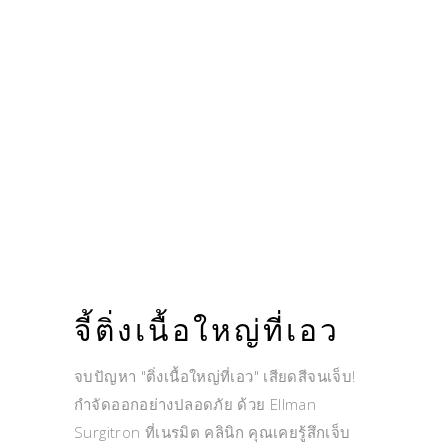
จี้ติ่งเนื้อใหญ่ที่เอว
จบปัญหา "ติ่งเนื้อใหญ่ที่เอว" เสียดสีจนเจ็บ!
กำจัดออกอย่างปลอดภัย ด้วย Ellman
Surgitron ที่เนรมิต คลินิก คุณเคยรู้สึกเจ็บ