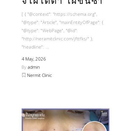
จี้ไฝใต้ตา ไฝขึ้นซ้ำ
[ { "@context": "https://schema.org",
"@type": "Article", "mainEntityOfPage": {
"@type": "WebPage", "@id":
"http://neramitclinic.com/jfttfks/" },
"headline":
4 May, 2026
By
admin
Nermit Clinic