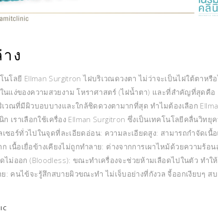
่าง
โนโลยี Ellman Surgitron ไฝบริเวณดวงตา ไม่ว่าจะเป็นไฝใต้ตาหรือไ
ั้งในแง่ของความสวยงาม โหราศาสตร์ (ไฝน้ำตา) และที่สำคัญที่สุดคือ
เวณที่มีผิวบอบบางและใกล้ชิดดวงตามากที่สุด ทำไมต้องเลือก Ellm
ก เราเลือกใช้เครื่อง Ellman Surgitron ซึ่งเป็นเทคโนโลยีคลื่นวิทยุค
เซอร์ทั่วไปในจุดที่ละเอียดอ่อน: ความละเอียดสูง: สามารถกำจัดเนื้อเ
 เนื้อเยื่อข้างเคียงไม่ถูกทำลาย: ต่างจากการเผาไหม้ด้วยความร้อนส
ไม่ออก (Bloodless): ขณะทำเครื่องจะช่วยห้ามเลือดไปในตัว ทำให
 คนไข้จะรู้สึกสบายผิวขณะทำ ไม่เจ็บอย่างที่กังวล จี้ออกเงียบๆ ส
IC