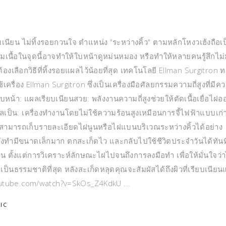
ียบเนียน ไม่ทิ้งรอยกวนใจ ตำแหน่ง "ระหว่างคิ้ว" ตามหลักโหงวเฮ้งถือเ
นื้อในจุดนี้อาจทำให้ใบหน้าดูหม่นหมอง หรือทำให้หลายคนรู้สึกไม่ม
องเลือกวิธีที่ทิ้งรอยแผลไว้น้อยที่สุด เทคโนโลยี Ellman Surgitron 
ใช้เครื่อง Ellman Surgitron ซึ่งเป็นเครื่องมือศัลยกรรมความถี่สูงที่มีค
หน้า: แผลเรียบเนียนสวย: พลังงานความถี่สูงช่วยให้ตัดเนื้อเยื่อไฝอ
ลเป็น: เครื่องทำงานโดยไม่ใช้ความร้อนสูงเหมือนการจี้ไฟฟ้าแบบเก่
: สามารถเก็บรายละเอียดไฝนูนหรือไฝแบนบริเวณระหว่างคิ้วได้อย่าง
ังทำมีขนาดเล็กมาก ตกสะเก็ดไว และกลับไปใช้ชีวิตประจำวันได้ทันที
นตอน ตั้งแต่การวิเคราะห์ลักษณะไฝไปจนถึงการลงมือทำ เพื่อให้มั่นใจว่
็นธรรมชาติที่สุด หลังสะเก็ดหลุดคุณจะสัมผัสได้ถึงผิวที่เรียบเนีย
w.youtube.com/watch?v=SkOs_Z4KdkU
IC