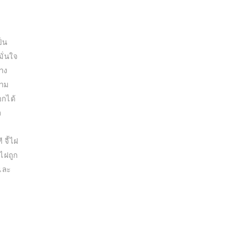
ป็น
ั่นใจ
ทาง
วาม
อกได้
า
 จี้ไฝ
าไฝถูก
นและ