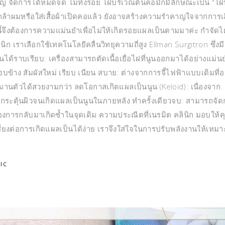
ใหญ่ จัดการได้หมดจด ไม่ทิ้งรอย ไฝบริเวณต้นคอมักมีลักษณะเป็น "ไฝ
กล้าผมหรือใส่เสื้อผ้าเปิดคอแล้ว ยังอาจสร้างความรำคาญใจจากการเส
นี้จึงต้องการความแม่นยำเพื่อไม่ให้เกิดรอยแผลเป็นตามมาค่ะ กำจัดไ
นิก เราเลือกใช้เทคโนโลยีคลื่นวิทยุความถี่สูง Ellman Surgitron ซึ่งมี
ได้ราบเรียบ: เครื่องสามารถตัดเนื้อเยื่อไฝที่นูนออกมาได้อย่างแม่
บข้าง สัมผัสใหม่ เรียบ เนียน สบาย: ต่างจากการจี้ไฟฟ้าแบบเดิมที่อา
านตัวได้สวยงามกว่า ลดโอกาสเกิดแผลเป็นนูน (Keloid): เนื่องจาก
กระตุ้นผิวจนเกิดแผลเป็นนูนในภายหลัง ทำครั้งเดียวจบ: สามารถจัด
ื่องการกลับมาเกิดซ้ำในจุดเดิม ความประณีตที่เนรมิต คลินิก มอบให้
ยงต่อการเกิดแผลเป็นได้ง่าย เราจึงใส่ใจในการปรับพลังงานให้เหม
IC