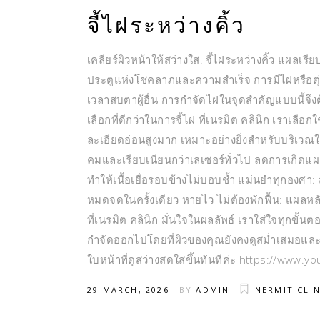
จี้ไฝระหว่างคิ้ว
เคลียร์ผิวหน้าให้สว่างใส! จี้ไฝระหว่างคิ้ว แผลเร
ประตูแห่งโชคลาภและความสำเร็จ การมีไฝหรือตุ่มเ
เวลาสบตาผู้อื่น การกำจัดไฝในจุดสำคัญแบบนี้จึงต้
เลือกที่ดีกว่าในการจี้ไฝ ที่เนรมิต คลินิก เราเลือก
ละเอียดอ่อนสูงมาก เหมาะอย่างยิ่งสำหรับบริเวณใบ
คมและเรียบเนียนกว่าเลเซอร์ทั่วไป ลดการเกิดแผ
ทำให้เนื้อเยื่อรอบข้างไม่บอบช้ำ แม่นยำทุกองศา
หมดจดในครั้งเดียว หายไว ไม่ต้องพักฟื้น: แผลหล
ที่เนรมิต คลินิก มั่นใจในผลลัพธ์ เราใส่ใจทุกขั้
กำจัดออกไปโดยที่ผิวของคุณยังคงดูสม่ำเสมอและเป
ใบหน้าที่ดูสว่างสดใสขึ้นทันทีค่ะ https://ww
29 MARCH, 2026
BY
ADMIN
NERMIT CLIN