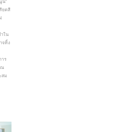
นูน"
ียดสี
ฝ
นยำใน
จทิ้ง
การ
คุณ
าะสม