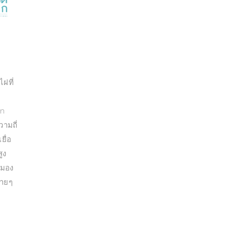
ฝที่
an
วามถี่
ยื่อ
ูง
้มอง
บายๆ