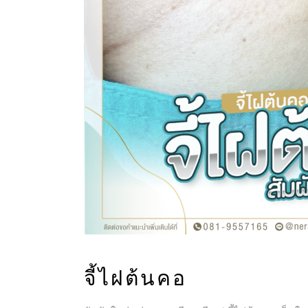
จี้ไฝต้นคอ