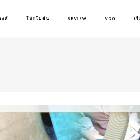
างค์
โปรโมชั่น
REVIEW
VDO
เรื