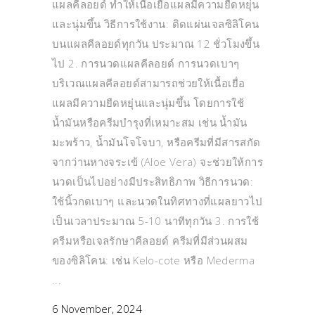
แผลคีลอยด์ ทำให้เนื้อเยื่อแผลมีความยืดหยุ่น
และนุ่มขึ้น วิธีการใช้งาน: ติดแผ่นเจลซิลิโคน
บนแผลคีลอยด์ทุกวัน ประมาณ 12 ชั่วโมงขึ้น
ไป 2. การนวดแผลคีลอยด์ การนวดเบาๆ
บริเวณแผลคีลอยด์สามารถช่วยให้เนื้อเยื่อ
แผลมีความยืดหยุ่นและนุ่มขึ้น โดยการใช้
น้ำมันหรือครีมบำรุงที่เหมาะสม เช่น น้ำมัน
มะพร้าว, น้ำมันโจโจบา, หรือครีมที่มีสารสกัด
จากว่านหางจระเข้ (Aloe Vera) จะช่วยให้การ
นวดเป็นไปอย่างมีประสิทธิภาพ วิธีการนวด:
ใช้นิ้วกดเบาๆ และนวดในทิศทางที่แผลยาวไป
เป็นเวลาประมาณ 5-10 นาทีทุกวัน 3. การใช้
ครีมหรือเจลรักษาคีลอยด์ ครีมที่มีส่วนผสม
ของซิลิโคน: เช่น Kelo-cote หรือ Mederma
6 November, 2024