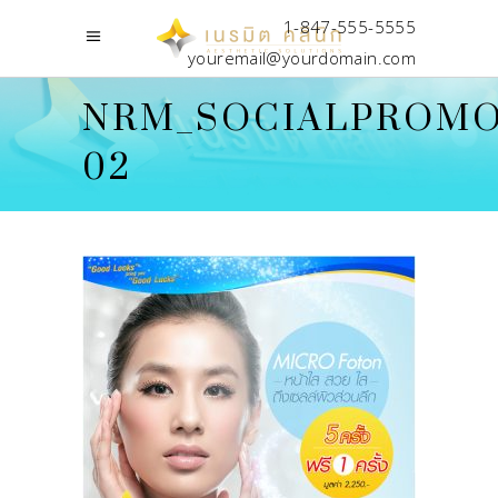
1-847-555-5555
youremail@yourdomain.com
NRM_SOCIALPROMO
02