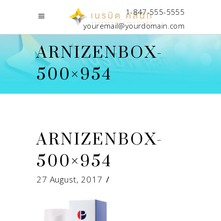
1-847-555-5555
youremail@yourdomain.com
ARNIZENBOX-
500×954
ARNIZENBOX-
500×954
27 August, 2017