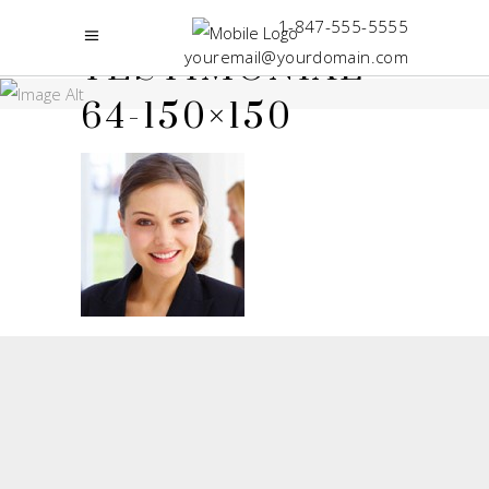
1-847-555-5555
youremail@yourdomain.com
TESTIMONIAL-
64-150×150