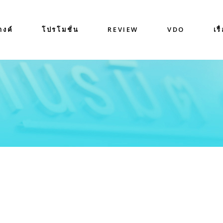
างค์
โปรโมชั่น
REVIEW
VDO
เรื