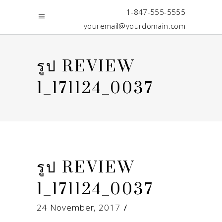
1-847-555-5555
youremail@yourdomain.com
รูป REVIEW
1_171124_0037
รูป REVIEW
1_171124_0037
24 November, 2017