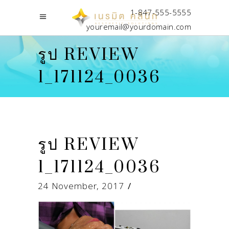
1-847-555-5555
youremail@yourdomain.com
รูป REVIEW
1_171124_0036
รูป REVIEW
1_171124_0036
24 November, 2017