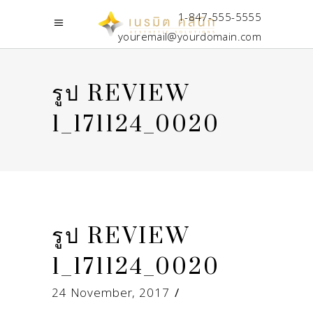
1-847-555-5555
youremail@yourdomain.com
รูป REVIEW
1_171124_0020
รูป REVIEW
1_171124_0020
24 November, 2017