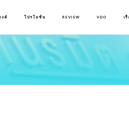
างค์
โปรโมชั่น
REVIEW
VDO
เรื