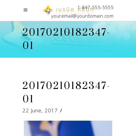
1-847-555-5555
youremail@yourdomain.com
20170210182347-
01
20170210182347-
01
22 June, 2017