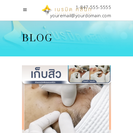
1-847-555-5555
youremail@yourdomain.com
BLOG