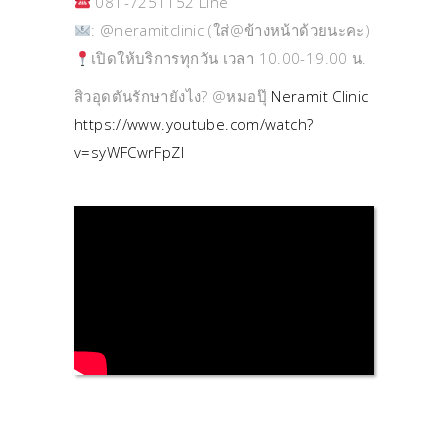
081-7251152 Line
: @neramitclinic (ใส่@ข้างหน้าด้วยนะคะ)
เปิดให้บริการทุกวัน เวลา 10.00-19.00 น.
สิวอุดตันรักษายังไง? @หมอปุ๊
Neramit Clinic
https://www.youtube.com/watch?
v=syWFCwrFpZI