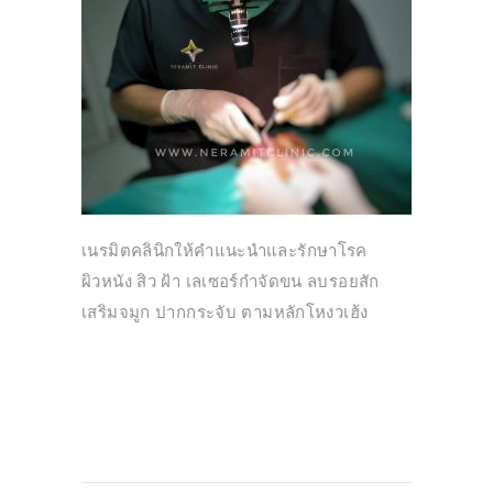
เนรมิตคลินิกให้คำแนะนำและรักษาโรค
ผิวหนัง สิว ฝ้า เลเซอร์กำจัดขน ลบรอยสัก
เสริมจมูก ปากกระจับ ตามหลักโหงวเฮ้ง