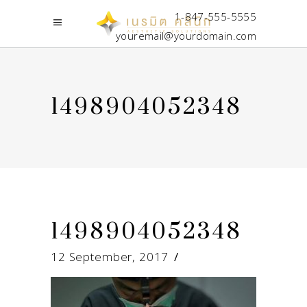
1-847-555-5555
youremail@yourdomain.com
1498904052348
1498904052348
12 September, 2017