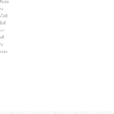
 คีลอย
าะ
นโลยี
่งมี
ser
ที่
ับ
จางลง