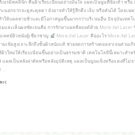
่เนรมิตคลินิก คืนผิวเรียบเนียนอย่างมั่นใจ แผลเป็นนูนที่ข้อเท้า หรือ
ราะนอกจากจะดูสะดุดตา ยังอาจทำให้รู้สึกตึง เจ็บ หรือคันได้ โดยเฉพ
งยิ่งทำให้แผลหายช้าและมีโอกาสนูนขึ้นมากกว่าบริเวณอื่น ปัจจุบันเทคโ
นิยมและเห็นผลชัดเจนคือ การรักษาแผลคีลอยด์ด้วย More-Xel Laser ซึ
มแพทย์ผิวหนังผู้เชี่ยวชาญ
More-Xel Laser คืออะไร More-Xel La
ามเข้มสูงเจาะลึกถึงชั้นผิวหนังแท้ ช่วยลดการสร้างคอลลาเจนส่วนเกิน
ผิวใหม่ให้เรียบเนียนขึ้นอย่างเป็นธรรมชาติ เทคโนโลยีนี้เหมาะสำหร
 แผลเป็นหลังผ่าตัดหรือหลังอุบัติเหตุ แผลเป็นนูนแข็งหรือแดงที่ไม่
l
INIC