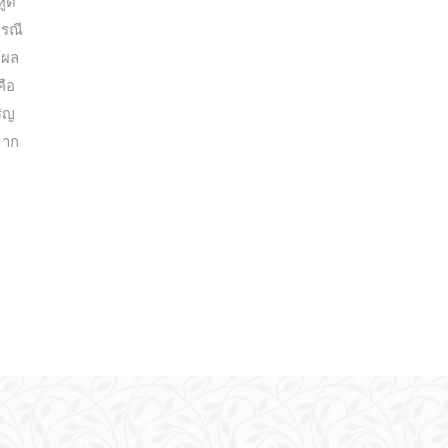
หูด”
กรณี
้ผล
คือ
ริญ
จาก