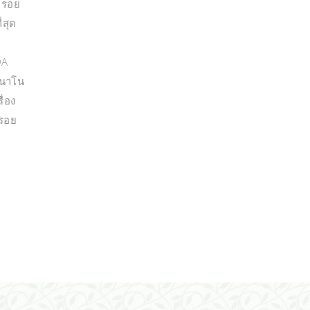
ลบรอย
่สุด
DA
บนาโน
ื่อง
บรอย