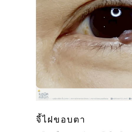
จี้ไฝขอบตา