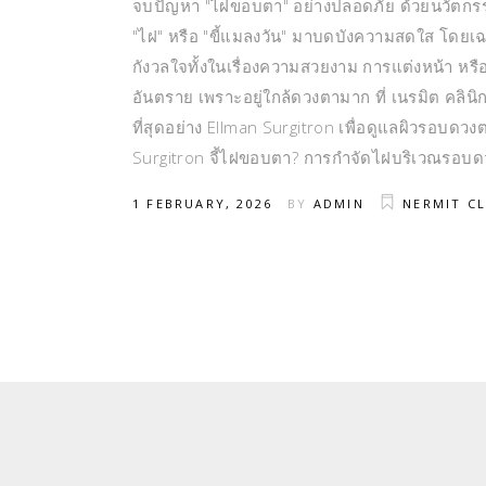
จบปัญหา "ไฝขอบตา" อย่างปลอดภัย ด้วยนวัตกรรม 
"ไฝ" หรือ "ขี้แมลงวัน" มาบดบังความสดใส โดยเ
กังวลใจทั้งในเรื่องความสวยงาม การแต่งหน้า หรื
อันตราย เพราะอยู่ใกล้ดวงตามาก ที่ เนรมิต คลินิก 
ที่สุดอย่าง Ellman Surgitron เพื่อดูแลผิวรอบ
Surgitron จี้ไฝขอบตา? การกำจัดไฝบริเวณรอบด
1 FEBRUARY, 2026
BY
ADMIN
NERMIT CL