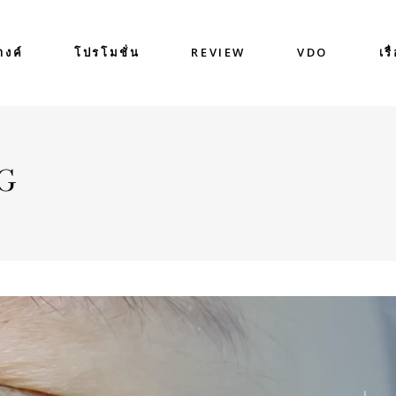
างค์
โปรโมชั่น
REVIEW
VDO
เรื
AG