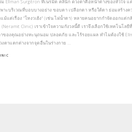
Ellman Surgitron ที่เนรมิต คลินิก ดวงตาคือหน้าต่างของหัวใจ แต่
ฉพาะบริเวณที่บอบบางอย่าง ขอบตา เปลือกตา หรือใต้ตา ย่อมสร้างค
อแม้แต่เรื่อง "โหงวเฮ้ง" (เช่น ไฝน้ำตา) หลายคนอยากกำจัดออกแต่กล
(Neramit Clinic) เราเข้าใจความกังวลนี้ดี เราจึงเลือกใช้เทคโนโลยีที่
ดวงตาของคุณอย่างทะนุถนอม ปลอดภัย และไร้รอยแผล ทำไมต้องใช้ El
วงตาแตกต่างจากจุดอื่นในร่างกาย
INIC