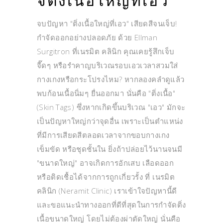
จี้ติ่งเนื้อใหญ่ที่เอว
จบปัญหา "ติ่งเนื้อใหญ่ที่เอว" เสียดสีจนเจ็บ!
กำจัดออกอย่างปลอดภัย ด้วย Ellman
Surgitron ที่เนรมิต คลินิก คุณเคยรู้สึกเจ็บ
จี๊ดๆ หรือรำคาญบริเวณรอบเอวเวลาสวมใส่
กางเกงหรือกระโปรงไหม? หากลองคลำดูแล้ว
พบก้อนเนื้อนิ่มๆ ยื่นออกมา นั่นคือ "ติ่งเนื้อ"
(Skin Tags) ซึ่งหากเกิดขึ้นบริเวณ "เอว" มักจะ
เป็นปัญหาใหญ่กว่าจุดอื่น เพราะเป็นตำแหน่ง
ที่มีการเสียดสีตลอดเวลาจากขอบกางเกง
เข็มขัด หรือชุดชั้นใน ยิ่งถ้าปล่อยไว้นานจนมี
"ขนาดใหญ่" อาจเกิดการอักเสบ เลือดออก
หรือติดเชื้อได้จากการถูกเกี่ยวรั้ง ที่ เนรมิต
คลินิก (Neramit Clinic) เราเข้าใจปัญหานี้ดี
และขอแนะนำทางออกที่ดีที่สุดในการกำจัดติ่ง
เนื้อขนาดใหญ่ โดยไม่ต้องผ่าตัดใหญ่ นั่นคือ