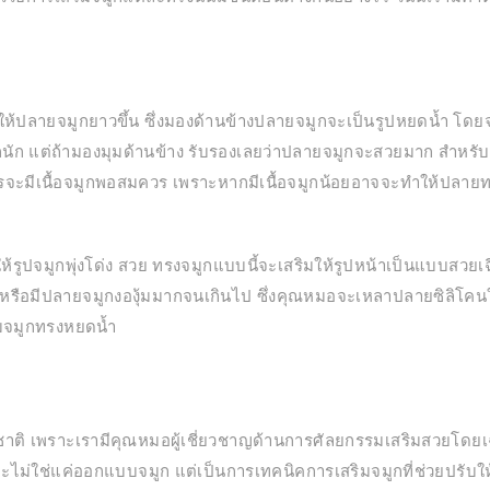
ให้ปลายจมูกยาวขึ้น ซึ่งมองด้านข้างปลายจมูกจะเป็นรูปหยดน้ำ โดย
นัก แต่ถ้ามองมุมด้านข้าง รับรองเลยว่าปลายจมูกจะสวยมาก สำหรั
วรจะมีเนื้อจมูกพอสมควร เพราะหากมีเนื้อจมูกน้อยอาจจะทำให้ปลายท
ให้รูปจมูกพุ่งโด่ง สวย ทรงจมูกแบบนี้จะเสริมให้รูปหน้าเป็นแบบสวยเ
หรือมีปลายจมูกงองุ้มมากจนเกินไป ซึ่งคุณหมอจะเหลาปลายซิลิโคนใ
ิมจมูกทรงหยดน้ำ
มชาติ เพราะเรามีคุณหมอผู้เชี่ยวชาญด้านการศัลยกรรมเสริมสวย
ะไม่ใช่แค่ออกแบบจมูก แต่เป็นการเทคนิคการเสริมจมูกที่ช่วยปรับให้เข