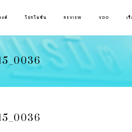
างค์
โปรโมชั่น
REVIEW
VDO
เรื
15_0036
15_0036