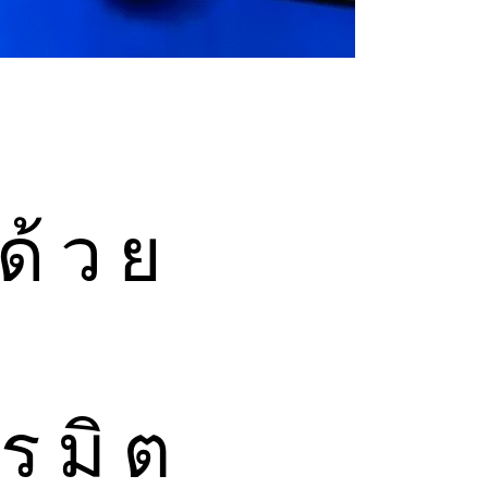
้ด้วย
รมิต