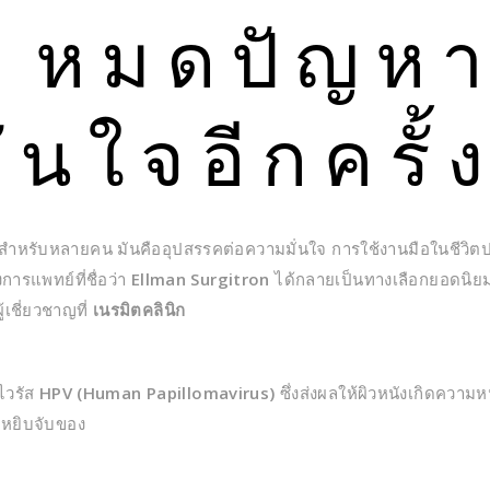
 – หมดปัญห
่นใจอีกครั้
่สำหรับหลายคน มันคืออุปสรรคต่อความมั่นใจ การใช้งานมือในชีวิตป
การแพทย์ที่ชื่อว่า
Ellman Surgitron
ได้กลายเป็นทางเลือกยอดนิยม
เชี่ยวชาญที่
เนรมิตคลินิก
อไวรัส
HPV (Human Papillomavirus)
ซึ่งส่งผลให้ผิวหนังเกิดความ
ือหยิบจับของ