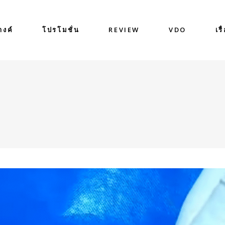
างค์
โปรโมชั่น
REVIEW
VDO
เรื