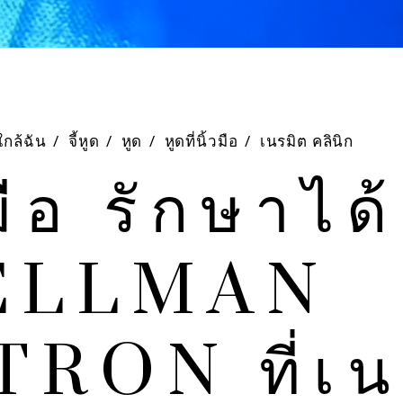
ใกล้ฉัน
/
จี้หูด
/
หูด
/
หูดที่นิ้วมือ
/
เนรมิต คลินิก
วมือ รักษาได
ง ELLMAN
RON ที่เน