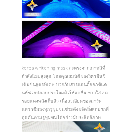
korea whitening mask ส่งตรงจากเกาหลีที่
กำลังนิยมสูงสุด โดยคุณสมบัติของวิตามินซี
เข้มข้นสูตรพิเศษ บวกกับสารแอนตี้ออกซิแด
นท์ช่วยปลอบประโลมผิวให้สดชื่น ขาวใส ลด
รอยแดงหลังเก็บสิว เนื้อละเอียดของมาร์ค
แทรกซึมลงทุกรูขุมขนช่วยดึงขจัดสิ่งสกปรกที่
อุดตันตามรูขุมขนได้อย่างมีประสิทธิภาพ