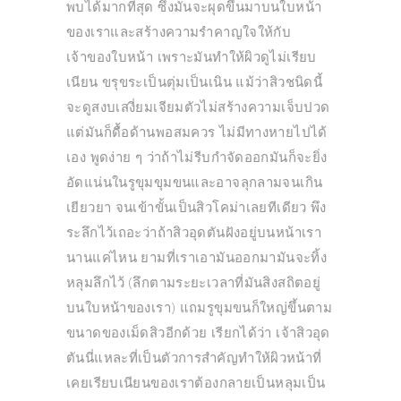
พบได้มากที่สุด ซึ่งมันจะผุดขึ้นมาบนใบหน้า
ของเราและสร้างความรำคาญใจให้กับ
เจ้าของใบหน้า เพราะมันทำให้ผิวดูไม่เรียบ
เนียน ขรุขระเป็นตุ่มเป็นเนิน แม้ว่าสิวชนิดนี้
จะดูสงบเสงี่ยมเจียมตัวไม่สร้างความเจ็บปวด
แต่มันก็ดื้อด้านพอสมควร ไม่มีทางหายไปได้
เอง พูดง่าย ๆ ว่าถ้าไม่รีบกำจัดออกมันก็จะยิ่ง
อัดแน่นในรูขุมขุมขนและอาจลุกลามจนเกิน
เยียวยา จนเข้าขั้นเป็นสิวโคม่าเลยทีเดียว พึง
ระลึกไว้เถอะว่าถ้าสิวอุดตันฝังอยู่บนหน้าเรา
นานแค่ไหน ยามที่เราเอามันออกมามันจะทิ้ง
หลุมลึกไว้ (ลึกตามระยะเวลาที่มันสิงสถิตอยู่
บนใบหน้าของเรา) แถมรูขุมขนก็ใหญ่ขึ้นตาม
ขนาดของเม็ดสิวอีกด้วย เรียกได้ว่า เจ้าสิวอุด
ตันนี่แหละที่เป็นตัวการสำคัญทำให้ผิวหน้าที่
เคยเรียบเนียนของเราต้องกลายเป็นหลุมเป็น