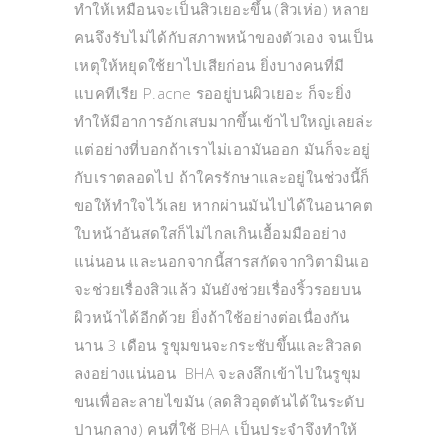
ทำให้เหมือนจะเป็นสิวเยอะขึ้น (สิวเห่อ) หลาย
คนจึงรับไม่ได้กับสภาพหน้าของตัวเอง จนเป็น
เหตุให้หยุดใช้ยาไปเสียก่อน ยิ่งบางคนที่มี
แบคทีเรีย P.acne รออยู่บนผิวเยอะ ก็จะยิ่ง
ทำให้มีอาการอักเสบมากขึ้นเข้าไปใหญ่เลยล่ะ
แต่อย่างที่บอกถ้าเราไม่เอามันออก มันก็จะอยู่
กับเราตลอดไป ถ้าใครรักษาและอยู่ในช่วงนี้ก็
ขอให้ทำใจไว้เลย หากผ่านมันไปได้ในอนาคต
ใบหน้าอันสดใสก็ไม่ไกลเกินเอื้อมมืออย่าง
แน่นอน และนอกจากนี้สารสกัดจากวิตามินเอ
จะช่วยเรื่องสิวแล้ว มันยังช่วยเรื่องริ้วรอยบน
ผิวหน้าได้อีกด้วย ยิ่งถ้าใช้อย่างต่อเนื่องกัน
นาน 3 เดือน รูขุมขนจะกระชับขึ้นและสิวลด
ลงอย่างแน่นอน BHA จะลงลึกเข้าไปในรูขุม
ขนเพื่อละลายไขมัน (ลดสิวอุดตันได้ในระดับ
ปานกลาง) คนที่ใช้ BHA เป็นประจำจึงทำให้