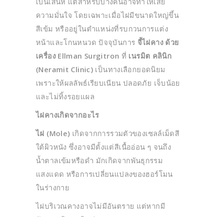
เป็นเสน่ห์ แต่สำหรับบางคนอาจทำให้เสีย
ความมั่นใจ โดยเฉพาะเมื่อไฝมีขนาดใหญ่ขึ้น
สีเข้ม หรืออยู่ในตำแหน่งที่รบกวนการแต่ง
หน้าและโกนหนวด ปัจจุบันการ
จี้ไฝคาง ด้วย
เครื่อง Ellman Surgitron
ที่
เนรมิต คลินิก
(Neramit Clinic)
เป็นทางเลือกยอดนิยม
เพราะให้ผลลัพธ์เรียบเนียน ปลอดภัย เจ็บน้อย
และไม่ทิ้งรอยแผล
ไฝคางเกิดจากอะไร
ไฝ (Mole)
เกิดจากการรวมตัวของเซลล์เม็ดสี
ใต้ผิวหนัง ซึ่งอาจมีตั้งแต่สีเนื้ออ่อน ๆ จนถึง
น้ำตาลเข้มหรือดำ มักเกิดจากพันธุกรรม
แสงแดด หรือการเปลี่ยนแปลงของฮอร์โมน
ในร่างกาย
ไฝบริเวณคางอาจไม่มีอันตราย แต่หากมี