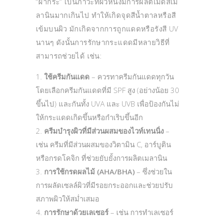
“ฝ้ากระ” เป็นภาวะที่ผิวหนังมีการผลิตเม็ดสีเม
ลานินมากเกินไป ทำให้เกิดจุดสีน้ำตาลหรือสี
เข้มบนผิว มักเกิดจากการถูกแดดหรือรังสี UV
นานๆ ดังนั้นการรักษากระแดดมีหลายวิธีที่
สามารถช่วยได้ เช่น:
ใช้ครีมกันแดด
– ควรทาครีมกันแดดทุกวัน
โดยเลือกครีมกันแดดที่มี SPF สูง (อย่างน้อย 30
ขึ้นไป) และกันทั้ง UVA และ UVB เพื่อป้องกันไม่
ให้กระแดดเกิดขึ้นหรือกำเริบขึ้นอีก
ครีมบำรุงผิวที่มีส่วนผสมของไวท์เทนนิ่ง
–
เช่น ครีมที่มีส่วนผสมของวิตามิน C, อาร์บูติน
หรือกรดโคจิก ที่ช่วยยับยั้งการผลิตเมลานิน
การใช้กรดผลไม้ (AHA/BHA)
– ซึ่งช่วยใน
การผลัดเซลล์ผิวที่มีรอยกระออกและช่วยปรับ
สภาพผิวให้สม่ำเสมอ
การรักษาด้วยเลเซอร์
– เช่น การทำเลเซอร์