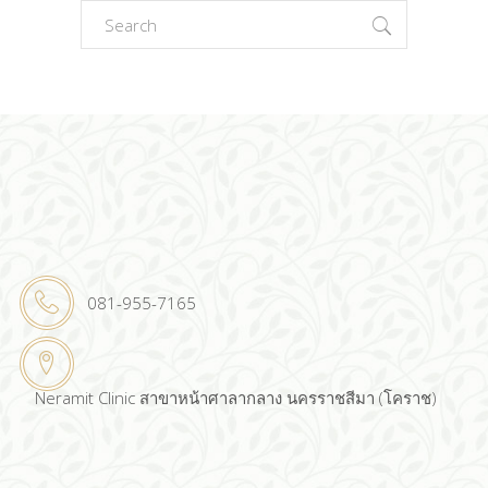
Search
for:
081-955-7165
Neramit Clinic สาขาหน้าศาลากลาง นครราชสีมา (โคราช)