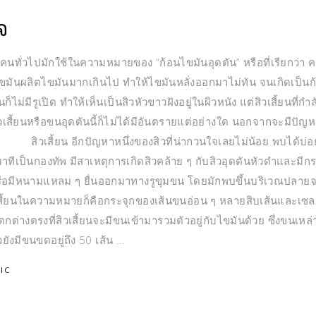
จ
ั่วไปมักใช้ในความหมายของ “ก้อนไขมันอุดตัน” หรือที่เรียกว่า ค
ไขมันผลิตไขมันมากเกินไป ทำให้ไขมันหลั่งออกมาไม่ทัน จนเกิดเป็นก
ไม่มีรูเปิด ทำให้เห็นเป็นสิวหัวขาวฝังอยู่ในผิวหนัง แต่สิวเสี้ยนที่กำ
วเสี้ยนหรือขนอุดตันนี้ก็ไม่ได้มีอันตรายแต่อย่างใด นอกจากจะมีปัญ
สิวเสี้ยน อีกปัญหาหนึ่งของสิวที่น่ากวนใจเลยไม่น้อย พบได้บ่อ
้จะมาทีเป็นกองทัพ มีสาเหตุการเกิดสิวคล้าย ๆ กับสิวอุดตันหัวดำและมีก
 หรือมีหนามแหลม ๆ ยื่นออกมาทางรูขุมขน โดยมักพบขึ้นบริเวณปลายจ
วเสี้ยนในความหมายก็คือกระจุกของเส้นขนอ่อน ๆ หลายสิบเส้นและเซล
กต่างตรงที่สิวเสี้ยนจะมีขนเข้ามารวมตัวอยู่กับไขมันด้วย ซึ่งขนเหล่า
ยังมีขนขดอยู่ถึง 50 เส้น
IC