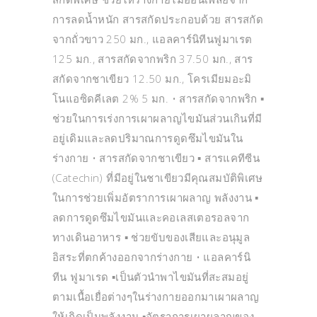
การลดน้ำหนัก สารสกัดประกอบด้วย สารสกัด
จากถั่วขาว 250 มก., แอลคาร์นิทีนฟูมาเรต
125 มก., สารสกัดจากพริก 37.50 มก., สาร
สกัดจากชาเขียว 12.50 มก., โครเมียมอะมิ
โนแอซิดคีเลต 2% 5 มก. • สารสกัดจากพริก ▪
ช่วยในการเร่งการเผาผลาญไขมันส่วนเกินที่มี
อยู่เดิมและลดปริมาณการดูดซึมไขมันใน
ร่างกาย • สารสกัดจากชาเขียว ▪ สารแคทีซีน
(Catechin) ที่มีอยู่ในชาเขียวมีคุณสมบัติพิเศษ
ในการช่วยเพิ่มอัตราการเผาผลาญ พลังงาน ▪
ลดการดูดซึมไขมันและคอเลสเตอรอลจาก
ทางเดินอาหาร ▪ ช่วยขับของเสียและอนุมูล
อิสระที่ตกค้างออกจากร่างกาย • แอลคาร์นิ
ทีน ฟูมาเรด ▪เป็นตัวนำพาไขมันที่สะสมอยู่
ตามเนื้อเยื่อต่างๆในร่างกายออกมาเผาผลาญ
ให้เกิดเป็นพลังงาน ▪อัตราการเผาผลาญของ