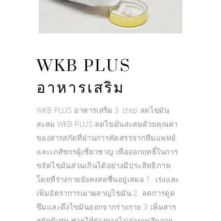
WKB PLUS
อาหารเสริม
WKB PLUS อาหารเสริม 3 step ลดไขมัน
สะสม WKB PLUS ลดไขมันสะสมด้วยคุณค่า
ของสารสกัดที่ผ่านการคัดสรรจากทีมแพทย์
และเภสัชกรผู้เชี่ยวชาญ เพื่อออกฤทธิ์ในการ
ขจัดไขมันส่วนเกินได้อย่างมีประสิทธิภาพ
โดยที่ร่างกายยังคงสดชื่นอยู่เสมอ 1. เร่งและ
เพิ่มอัตราการเผาผลาญไขมัน 2. ลดการดูด
ซึมและดึงไขมันออกจากร่างกาย 3.เพิ่มสาร
สกัดพิเศษ ช่วยให้ร่างกายไม่อ่อนเพลียจาก