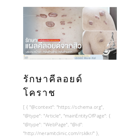
รักษาคีลอยด์
โคราช
[ { "@context": "https://schema.org",
"@type": "Article", "mainEntityOfPage": {
"@type": "WebPage", "@id":
"http://neramitclinic.com/rsklkr/" },