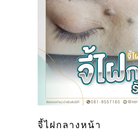
จี้ไฝกลางหน้า