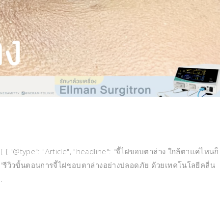
 { "@type": "Article", "headline": "จี้ไฝขอบตาล่าง ใกล้ตาแค่ไหนก็
 "รีวิวขั้นตอนการจี้ไฝขอบตาล่างอย่างปลอดภัย ด้วยเทคโนโลยีคลื่น