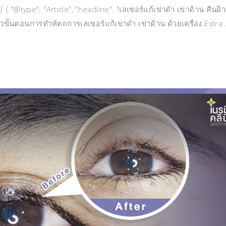
{ "@type": "Article", "headline": "เลเซอร์แก้เข่าดำ เข่าด้าน คืนผิ
ีวิวขั้นตอนการทำหัตถการเลเซอร์แก้เข่าดำ เข่าด้าน ด้วยเครื่อง Extra