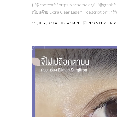
{ "@context": "https://schema.org", "@graph": [ 
เนียนด้วย Extra Clear Laser", "description": "ร
30 JULY, 2026
BY
ADMIN
NERMIT CLINIC