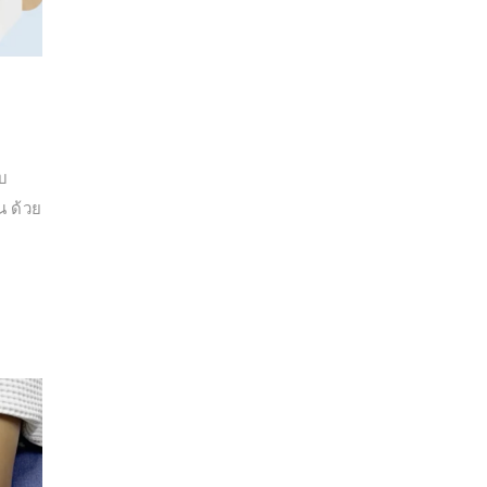
ิบ
น ด้วย