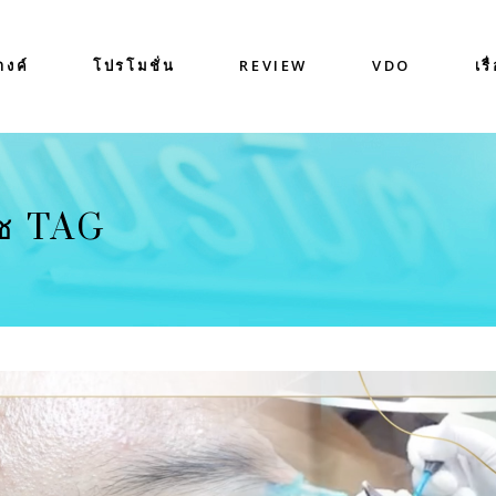
างค์
โปรโมชั่น
REVIEW
VDO
เรื
าช TAG