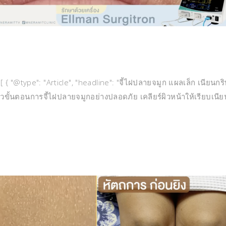
 { "@type": "Article", "headline": "จี้ไฝปลายจมูก แผลเล็ก เนียนกร
ีวิวขั้นตอนการจี้ไฝปลายจมูกอย่างปลอดภัย เคลียร์ผิวหน้าให้เรียบเนีย