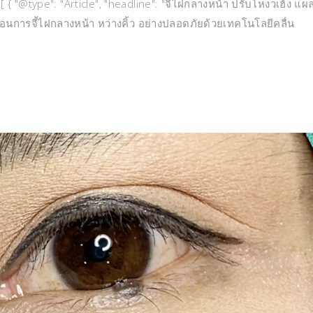
 { "@type": "Article", "headline": "จี้ไฝกลางหน้า ปรับโหงวเฮ้ง แผ
้นตอนการจี้ไฝกลางหน้า หว่างคิ้ว อย่างปลอดภัยด้วยเทคโนโลยีคลื่น