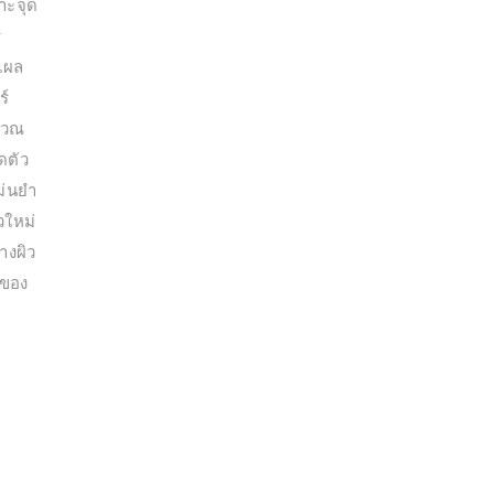
าะจุด
ร
าแผล
ร์
ิเวณ
ดตัว
ม่นยำ
วใหม่
างผิว
ุของ