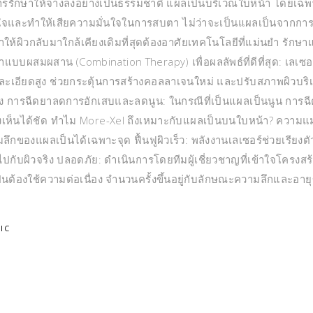
ิคการรักษาให้จางลงอย่างเป็นธรรมชาติ แผลเป็นบริเวณใบหน้า โดยเฉพ
กังวลใจและทำให้เสียความมั่นใจในการสบตา ไม่ว่าจะเป็นแผลเป็นจากกา
กษาให้ผิวกลับมาใกล้เคียงเดิมที่สุดต้องอาศัยเทคโนโลยีที่แม่นยำ รักษ
กษาแบบผสมผสาน (Combination Therapy) เพื่อผลลัพธ์ที่ดีที่สุด: เลเซอ
ามละเอียดสูง ช่วยกระตุ้นการสร้างคอลลาเจนใหม่ และปรับสภาพผิวบร
าง การฉีดยาลดการอักเสบและลดนูน: ในกรณีที่เป็นแผลเป็นนูน การฉี
งเห็นได้ชัด ทำไม More-Xel ถึงเหมาะกับแผลเป็นบนใบหน้า? ความแ
กของแผลเป็นได้เฉพาะจุด ฟื้นฟูผิวเร็ว: พลังงานเลเซอร์ช่วยเรียงตั
ปกับผิวจริง ปลอดภัย: ดำเนินการโดยทีมผู้เชี่ยวชาญที่เข้าใจโครงสร้
็นต้องใช้ความต่อเนื่อง จำนวนครั้งขึ้นอยู่กับลักษณะความลึกและอาย
IC