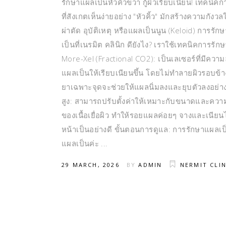
รักษาแผลเป็นหัวคิ้วขวา กู้ผิวเรียบเนียน! เทคน
ที่สังเกตเห็นง่ายอย่าง "หัวคิ้ว" มักสร้างความ
ผ่าตัด อุบัติเหตุ หรือแผลเป็นนูน (Keloid) การรั
เป็นที่เนรมิต คลินิก ดียังไง? เราใช้เทคนิคการรั
More-Xel (Fractional CO2): เป็นเลเซอร์ที่มีคว
แผลเป็นให้เรียบเนียนขึ้น โดยไม่ทำลายผิวรอบข้
ยาเฉพาะจุดจะช่วยให้แผลนิ่มลงและยุบตัวลงอย่า
สูง: สามารถปรับตั้งค่าให้เหมาะกับขนาดและความลึ
ของเนื้อเยื่อผิว ทำให้รอยแผลค่อยๆ จางและเนียนไ
หน้าเป็นอย่างดี ขั้นตอนการดูแล: การรักษาแผลเป
แผลเป็นค่ะ
29 MARCH, 2026
BY
ADMIN
NERMIT CLIN