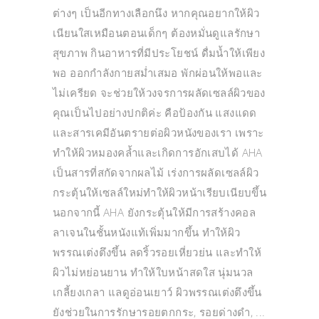
ต่างๆ เป็นอีกทางเลือกนึง หากคุณอยากให้ผิว
เนียนใสเหมือนตอนเด็กๆ ต้องหมั่นดูแลรักษา
สุขภาพ กินอาหารที่มีประโยชน์ ดื่มน้ำให้เพียง
พอ ออกกำลังกายสม่ำเสมอ พักผ่อนให้พอและ
ไม่เครียด จะช่วยให้วงจรการผลัดเซลล์ผิวของ
คุณเป็นไปอย่างปกติค่ะ คือป้องกัน แสงแดด
และสารเคมีอันตรายต่อผิวหนังของเรา เพราะ
ทำให้ผิวหมองคล้ำและเกิดการอักเสบได้ AHA
เป็นสารที่สกัดจากผลไม้ เร่งการผลัดเซลล์ผิว
กระตุ้นให้เซลล์ใหม่ทำให้ผิวหน้าเรียบเนียบขึ้น
นอกจากนี้ AHA ยังกระตุ้นให้มีการสร้างคอล
ลาเจนในชั้นหนังแท้เพิ่มมากขึ้น ทำให้ผิว
พรรณเต่งตึงขึ้น ลดริ้วรอยเหี่ยวย่น และทำให้
ผิวไม่หย่อนยาน ทำให้ใบหน้าสดใส นุ่มนวล
เกลี้ยงเกลา แลดูอ่อนเยาว์ ผิวพรรณเต่งตึงขึ้น
ยังช่วยในการรักษารอยตกกระ, รอยด่างดำ,