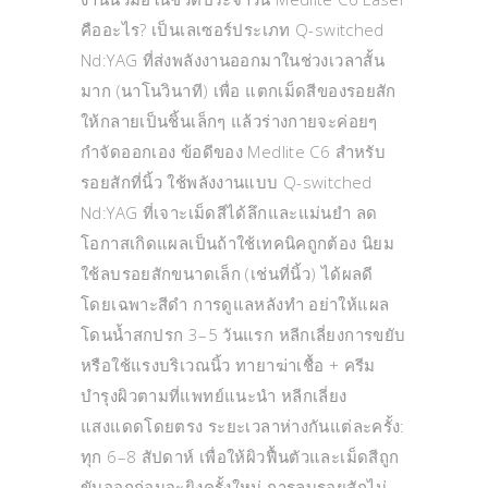
คืออะไร? เป็นเลเซอร์ประเภท Q-switched
Nd:YAG ที่ส่งพลังงานออกมาในช่วงเวลาสั้น
มาก (นาโนวินาที) เพื่อ แตกเม็ดสีของรอยสัก
ให้กลายเป็นชิ้นเล็กๆ แล้วร่างกายจะค่อยๆ
กำจัดออกเอง ข้อดีของ Medlite C6 สำหรับ
รอยสักที่นิ้ว ใช้พลังงานแบบ Q-switched
Nd:YAG ที่เจาะเม็ดสีได้ลึกและแม่นยำ ลด
โอกาสเกิดแผลเป็นถ้าใช้เทคนิคถูกต้อง นิยม
ใช้ลบรอยสักขนาดเล็ก (เช่นที่นิ้ว) ได้ผลดี
โดยเฉพาะสีดำ การดูแลหลังทำ อย่าให้แผล
โดนน้ำสกปรก 3–5 วันแรก หลีกเลี่ยงการขยับ
หรือใช้แรงบริเวณนิ้ว ทายาฆ่าเชื้อ + ครีม
บำรุงผิวตามที่แพทย์แนะนำ หลีกเลี่ยง
แสงแดดโดยตรง ระยะเวลาห่างกันแต่ละครั้ง:
ทุก 6–8 สัปดาห์ เพื่อให้ผิวฟื้นตัวและเม็ดสีถูก
ขับออกก่อนจะยิงครั้งใหม่ การลบรอยสักไม่