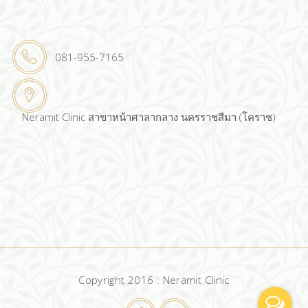
081-955-7165
Neramit Clinic สาขาหน้าศาลากลาง นครราชสีมา (โคราช)
Copyright 2016 : Neramit Clinic