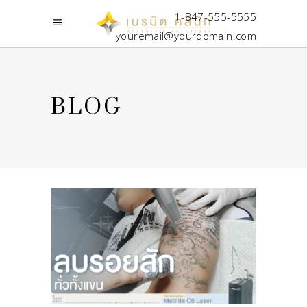
1-847-555-5555
youremail@yourdomain.com
BLOG