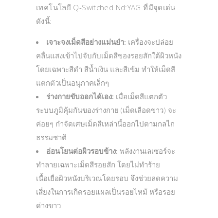
เทคโนโลยี Q-Switched Nd:YAG ที่มีจุดเด่น
ดังนี้:
เจาะจงเม็ดสีอย่างแม่นยำ:
เครื่องจะปล่อย
คลื่นแสงเข้าไปจับกับเม็ดสีของรอยสักใต้ผิวหนัง
โดยเฉพาะสีดำ สีน้ำเงิน และสีเข้ม ทำให้เม็ดสี
แตกตัวเป็นอนุภาคเล็กๆ
ร่างกายขับออกได้เอง:
เมื่อเม็ดสีแตกตัว
ระบบภูมิคุ้มกันของร่างกาย (เม็ดเลือดขาว) จะ
ค่อยๆ กำจัดเศษเม็ดสีเหล่านี้ออกไปตามกลไก
ธรรมชาติ
อ่อนโยนต่อผิวรอบข้าง:
พลังงานเลเซอร์จะ
ทำลายเฉพาะเม็ดสีรอยสัก โดยไม่ทำร้าย
เนื้อเยื่อผิวหนังบริเวณโดยรอบ จึงช่วยลดความ
เสี่ยงในการเกิดรอยแผลเป็นรอยไหม้ หรือรอย
ด่างขาว