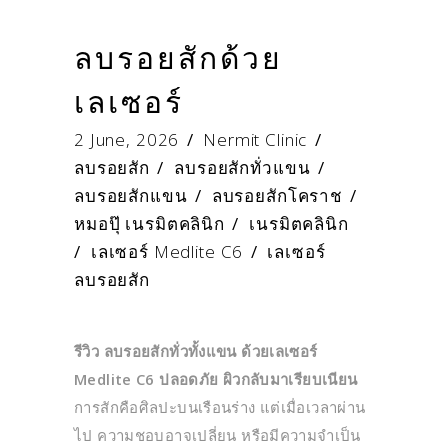
ลบรอยสักด้วย
เลเซอร์
2 June, 2026
Nermit Clinic
ลบรอยสัก
/
ลบรอยสักทั่วแขน
/
ลบรอยสักแขน
/
ลบรอยสักโคราช
/
หมอปุ๊ เนรมิตคลินิก
/
เนรมิตคลินิก
/
เลเซอร์ Medlite C6
/
เลเซอร์
ลบรอยสัก
รีวิว ลบรอยสักทั่วทั้งแขน ด้วยเลเซอร์
Medlite C6 ปลอดภัย ผิวกลับมาเรียบเนียน
การสักคือศิลปะบนเรือนร่าง แต่เมื่อเวลาผ่าน
ไป ความชอบอาจเปลี่ยน หรือมีความจำเป็น