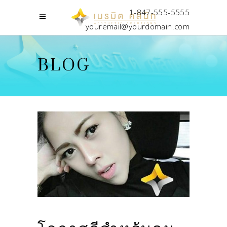
1-847-555-5555
youremail@yourdomain.com
BLOG