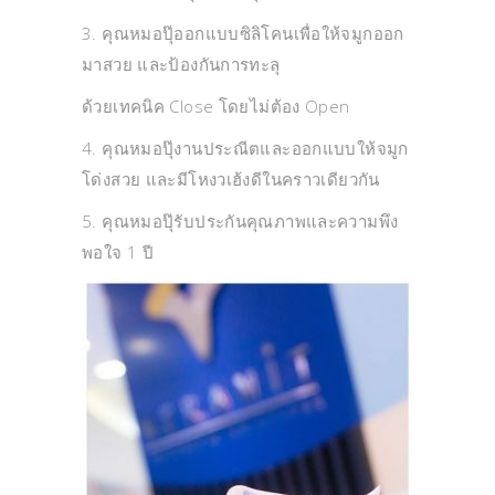
3. คุณหมอปุ๊ออกแบบซิลิโคนเพื่อให้จมูกออก
มาสวย และป้องกันการทะลุ
ด้วยเทคนิค Close โดยไม่ต้อง Open
4. คุณหมอปุ๊งานประณีตและออกแบบให้จมูก
โด่งสวย และมีโหงวเฮ้งดีในคราวเดียวกัน
5. คุณหมอปุ๊รับประกันคุณภาพและความพึง
พอใจ 1 ปี