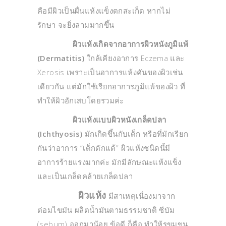
คือมีผิวเป็นผื่นแห้งแข็งตกสะเก็ด หากไม่
รักษา จะยิ่งลามมากขึ้น
ผิวแห้งเกิดจากอาการผิวหนังภูมิแพ้
(Dermatitis)
ใกล้เคียงอาการ Eczema และ
Xerosis เพราะเป็นอาการแห้งคันของผิวเช่น
เดียวกัน แต่มักใช้เรียกอาการภูมิแพ้ของผิว ที่
ทำให้ผิวอักเสบโดยรวมค่ะ
ผิวแห้งแบบผิวหนังเกล็ดปลา
(Ichthyosis)
มักเกิดขึ้นกับเด็ก หรือที่มักเรียก
กันว่าอาการ “เด็กดักแด้” ผิวแห้งชนิดนี้มี
อาการร้ายแรงมากค่ะ มักมีลักษณะแห้งแข็ง
และเป็นเกล็ดคล้ายเกล็ดปลา
ผิวแห้ง
มีสาเหตุเนื่องมาจาก
ต่อมไขมัน ผลิตน้ำมันตามธรรมชาติ ซีบัม
(sebum) ออกมาน้อย ข้อดี ก็คือ ทำให้รูขุมขน