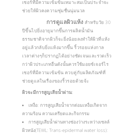
เซอร์ที่มีความเข้มข้นเหมาะสมเป็นประจำจะ
ช่วยให้ผิวคงความชุ่มชื่นนุ่มนวล
การดูแลผิวแห้ง
สำหรับวัย 30
ปีขึ้นไปยิ่งอายุมากขึ้นการผลิตน้ำมัน
ธรรมชาติจากผิวก็จะยิ่งน้อยลงทำให้ผิวที่แห้ง
อยู่แล้วกลับยิ่งแห้งมากขึ้น ริ้วรอยแห่งกาล
เวลาต่างๆก็ปรากฏได้อย่างชัดเจนและรวดเร็ว
กว่าผิวประเภทอื่นดังนั้นควรใช้มอยซ์เจอร์ไร
เซอร์ที่มีความเข้มข้น ควบคู่กับผลิตภัณฑ์ที่
ช่วยดูแลในเรื่องของริ้วรอยด้วยจ้ะ
ผิวจะมีการสูญเสียน้ำผ่าน:
เหงื่อ: การสูญเสียน้ำจากต่อมเหงื่อเกิดจาก
ความร้อน ความเครียดและกิจกรรม
การสูญเสียน้ำผ่านทางช่องว่างระหว่างเซลล์
ผิวหนัง(TEWL: Trans-epidermal water loss):