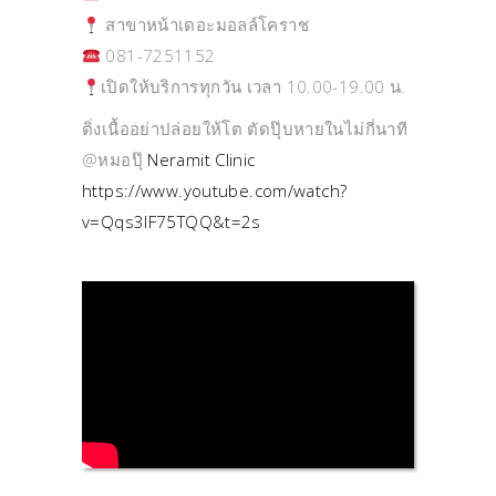
สาขาหน้าเดอะมอลล์โคราช
081-7251152
เปิดให้บริการทุกวัน เวลา 10.00-19.00 น.
ติ่งเนื้ออย่าปล่อยให้โต ตัดปุ๊บหายในไม่กี่นาที
@หมอปุ๊
Neramit Clinic
https://www.youtube.com/watch?
v=Qqs3lF75TQQ&t=2s