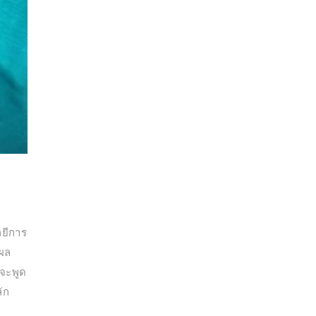
ลยีการ
แผล
้จะพูด
ัก