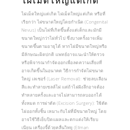
ไฝเม็ดใหญ่แต่เกิด
ไฝเม็ดใหญ่แต่เกิด ไฝเม็ดใหญ่แต่เกิด หรือที่
เรียกว่า ไฝขนาดใหญ่โดยกำเนิด (Congenital
Nevus) เป็นไฝที่เกิดขึ้นตั้งแต่เด็กและมักมี
ขนาดใหญ่กว่าไฝทั่วไป ซึ่งบางครั้งอาจเพิ่ม
ขนาดขึ้นตามอายุได้ หากไฝมีขนาดใหญ่หรือ
มีลักษณะผิดปกติ แพทย์อาจแนะนำให้ตรวจ
หรือพิจารณากำจัดออกเพื่อลดความเสี่ยงที่
อาจเกิดขึ้นในอนาคต วิธีการกำจัดไฝขนาด
ใหญ่ เลเซอร์ (Laser Removal): ช่วยลบเลือน
สีและทำลายเซลล์ไฝ แต่ถ้าไฝฝังลึกอาจต้อง
ทำหลายครั้งและอาจไม่สามารถลบออกได้
ทั้งหมด การผ่าตัด (Excision Surgery): ใช้ตัด
ไฝออกทั้งชิ้น เหมาะกับไฝที่มีขนาดใหญ่ โดย
อาจใช้วิธีเย็บปิดแผลและตกแต่งให้เรียบ
เนียน เครื่องจี้ด้วยคลื่นวิทยุ (Ellman