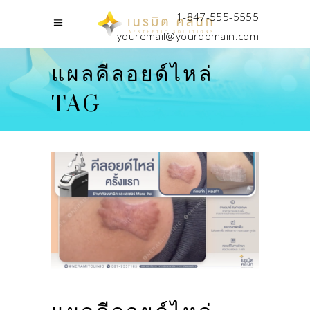
1-847-555-5555
youremail@yourdomain.com
แผลคีลอยด์ไหล่
TAG