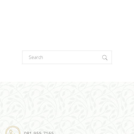
Search
for:
081-955-7165