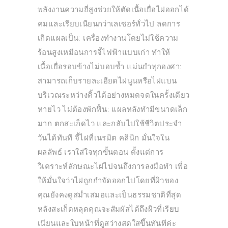
พลังงานความถี่สูงช่วยให้ตัดเนื้อเยื่อไฝออกได้
คมและเรียบเนียนกว่าเลเซอร์ทั่วไป ลดการ
เกิดแผลเป็น: เครื่องทำงานโดยไม่ใช้ความ
ร้อนสูงเหมือนการจี้ไฟฟ้าแบบเก่า ทำให้
เนื้อเยื่อรอบข้างไม่บอบช้ำ แม่นยำทุกองศา:
สามารถเก็บรายละเอียดไฝนูนหรือไฝแบน
บริเวณระหว่างคิ้วได้อย่างหมดจดในครั้งเดียว
หายไว ไม่ต้องพักฟื้น: แผลหลังทำมีขนาดเล็ก
มาก ตกสะเก็ดไว และกลับไปใช้ชีวิตประจำ
วันได้ทันที จี้ไฝที่เนรมิต คลินิก มั่นใจใน
ผลลัพธ์ เราใส่ใจทุกขั้นตอน ตั้งแต่การ
วิเคราะห์ลักษณะไฝไปจนถึงการลงมือทำ เพื่อ
ให้มั่นใจว่าไฝถูกกำจัดออกไปโดยที่ผิวของ
คุณยังคงดูสม่ำเสมอและเป็นธรรมชาติที่สุด
หลังสะเก็ดหลุดคุณจะสัมผัสได้ถึงผิวที่เรียบ
เนียนและใบหน้าที่ดูสว่างสดใสขึ้นทันทีค่ะ