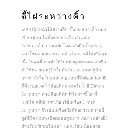
จี้ไฝระหว่างคิ้ว
เคลียร์ผิวหน้าให้สว่างใส! จี้ไฝระหว่างคิ้ว แผล
เรียบเนียน ไม่ทิ้งรอยกวนใจ ตำแหน่ง
"ระหว่างคิ้ว" ตามหลักโหงวเฮ้งถือเป็นประตู
แห่งโชคลาภและความสำเร็จ การมีไฝหรือตุ่ม
เนื้อในจุดนี้อาจทำให้ใบหน้าดูหม่นหมอง หรือ
ทำให้หลายคนรู้สึกไม่มั่นใจเวลาสบตาผู้อื่น
การกำจัดไฝในจุดสำคัญแบบนี้จึงต้องเลือกวิธี
ที่ทิ้งรอยแผลไว้น้อยที่สุด เทคโนโลยี Ellman
Surgitron ทางเลือกที่ดีกว่าในการจี้ไฝ ที่
เนรมิต คลินิก เราเลือกใช้เครื่อง Ellman
Surgitron ซึ่งเป็นเครื่องมือศัลยกรรมความถี่
สูงที่มีความละเอียดอ่อนสูงมาก เหมาะอย่างยิ่ง
สำหรับบริเวณใบหน้า: แผลเรียบเนียนสวย: