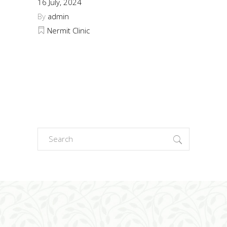
16 July, 2024
By
admin
Nermit Clinic
Search
for: