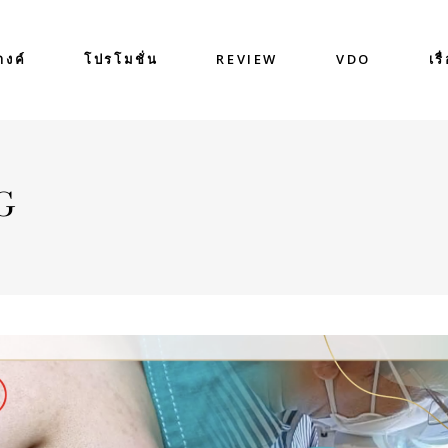
างค์
โปรโมชั่น
REVIEW
VDO
เรื
AG