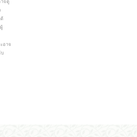
อาจดู
จ
ด้
ู้
และอาจ
กับ