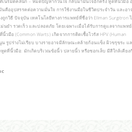
n ที่เนรมิตคลินิก – หมดปัญหากวนใจ กลับมามั่นใจอีกครั้ง หูดที่นิ้วมือ 
มันคืออุปสรรคต่อความมั่นใจ การใช้งานมือในชีวิตประจำวัน และอา
ถูกวิธี ปัจจุบัน เทคโนโลยีทางการแพทย์ที่ชื่อว่า Ellman Surgitron ไ
่นยำ รวดเร็ว และปลอดภัย โดยเฉพาะเมื่อได้รับการดูแลจากแพทย์ผ
 หูดที่นิ้วมือ (Common Warts) เกิดจากการติดเชื้อไวรัส HPV (Human
านูน รูปร่างไม่เรียบ บางรายอาจมีลักษณะคล้ายก้อนแข็ง ผิวขรุขระ 
ูดที่นิ้วมือ: มักเกิดบริเวณข้อนิ้ว ปลายนิ้ว หรือซอกเล็บ มีสีใกล้เคียง
IC