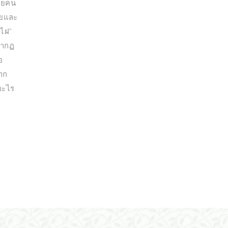
ลายคน
ัยและ
ีไฝ”
รากฏ
อ
จาก
อะไร