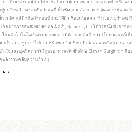
rgitron ที่เนรมิต คลินิก ไฝอาจเป็นเอกลักษณ์ของบางคน แต่สำหรับห
อยู่บนใบหน้า คาง หรือลำคอที่เห็นชัด หากต้องการกำจัดอย่างปลอดภ
ที่เนรมิต คลินิกคือคำตอบที่ช่วยให้ผิวเรียบเนียนจน “ลืมไปเลยว่าเคยม
 เกิดจากการสะสมของเซลล์เม็ดสี (Melanocyte) ใต้ผิวหนัง ซึ่งอาจป
นื้อ โดยทั่วไปไฝไม่อันตราย แต่หากมีลักษณะดังนี้ ควรปรึกษาแพทย์เพื่
ไม่สม่ำเสมอ รูปร่างไม่กลมหรือขอบไม่เรียบ มีเลือดออกหรือคัน นอก
มั่นใจและบุคลิกภาพให้ดูสะอาด สดใสขึ้นด้วย Ellman Surgitron คือ
้พลังงานคลื่นความถี่วิทยุ
LINIC