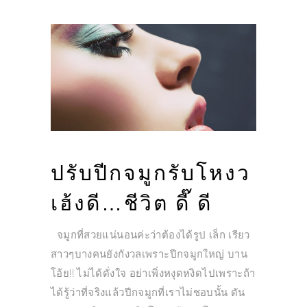
ปรับปีกจมูกรับโหงว
เฮ้งดี…ชีวิต ดี๊ ดี
จมูกที่สวยแน่นอนค่ะว่าต้องได้รูป เล็ก เรียว
สาวๆบางคนยังกังวลเพราะปีกจมูกใหญ่ บาน
โอ้ย!! ไม่ได้ดั่งใจ อย่าเพิ่งหงุดหงิดไปเพราะถ้า
ได้รู้ว่าที่จริงแล้วปีกจมูกที่เราไม่ชอบนั้น ดัน