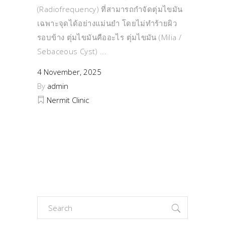
(Radiofrequency) ที่สามารถกำจัดตุ่มไขมัน
เฉพาะจุดได้อย่างแม่นยำ โดยไม่ทำร้ายผิว
รอบข้าง ตุ่มไขมันคืออะไร ตุ่มไขมัน (Milia /
Sebaceous Cyst)
4 November, 2025
By
admin
Nermit Clinic
Search
for: