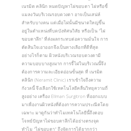
เนรมิต คลินิก หมดปัญหาไฝขอบตา ไฝหรือขี้
แมลงวันบริเวณรอบดวงตา อาจเป็นเสน่ห์
สำหรับบางคน แต่เมื่อไฝนั้นมีขนาดใหญ่ขึ้น
อยู่ในตำแหน่งที่บดบังทัศนวิสัย หรือเป็น "ไฝ
ขอบตาลึก" ที่ส่งผลกระทบต่อความมั่นใจ การ
ตัดสินใจเอาออกจึงเป็นทางเลือกที่ดีที่สุด
อย่างไรก็ตาม ผิวหนังบริเวณรอบดวงตามี
ความบอบบางสูงมาก การจี้ไฝในบริเวณนี้จึง
ต้องการความละเอียดอ่อนขั้นสุด ที่ เนรมิต
คลินิก (Neramit Clinic) เราเข้าใจถึงความ
กังวลนี้ จึงเลือกใช้เทคโนโลยีคลื่นวิทยุความถี่
สูงอย่าง เครื่อง Ellman Surgitron ที่ออกแบบ
มาเพื่องานผิวหนังที่ต้องการความประณีตโดย
เฉพาะ มาดูกันว่าทำไมเทคโนโลยีนี้ถึงตอบ
โจทย์ปัญหาไฝขอบตาลึกได้อย่างตรงจุด
ทำไม "ไฝขอบตา" ถึงจัดการได้ยากกว่า