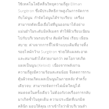
ใช้เทคโนโลยีคลื่นวิทยุความถี่สูง Ellman
Surgitron ซึ่งมีประสิทธิภาพสูงในการจัดการ
กับไฝนูน: กำจัดไฝนูนได้ราบเรียบ: เครื่อง
สามารถตัดเนื้อเยื่อไฝที่นูนออกมาได้อย่าง
แม่นยำในระดับมิลลิเมตร ทำให้ผิวเรียบเนียน
ไปกับบริเวณรอบข้าง สัมผัสใหม่ เรียบ เนียน
สบาย: ต่างจากการจี้ไฟฟ้าแบบเดิมที่อาจทิ้ง
รอยไหม้กว้าง Surgitron ช่วยให้แผลสะอาด
และสมานตัวได้สวยงามกว่า ลดโอกาสเกิด
แผลเป็นนูน (Keloid): เนื่องจากพลังงาน
ความถี่สูงมีความร้อนสะสมน้อย จึงลดการกระ
ตุ้นผิวจนเกิดแผลเป็นนูนในภายหลัง ทำครั้ง
เดียวจบ: สามารถจัดการไฝเม็ดใหญ่ได้
หมดจดในครั้งเดียว ไม่ต้องกังวลเรื่องการกลับ
มาเกิดซ้ำในจุดเดิม ความประณีตที่เนรมิต
คลินิก มอบให้คุณ เราเข้าใจว่าผิวบริเวณลำ