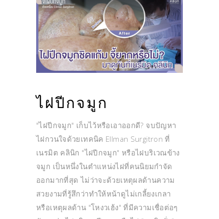
ไฝปีกจมูก
"ไฝปีกจมูก" เก็บไว้หรือเอาออกดี? จบปัญหา
ไฝกวนใจด้วยเทคนิค Ellman Surgitron ที่
เนรมิต คลินิก "ไฝปีกจมูก" หรือไฝบริเวณข้าง
จมูก เป็นหนึ่งในตำแหน่งไฝที่คนนิยมกำจัด
ออกมากที่สุด ไม่ว่าจะด้วยเหตุผลด้านความ
สวยงามที่รู้สึกว่าทำให้หน้าดูไม่เกลี้ยงเกลา
หรือเหตุผลด้าน "โหงวเฮ้ง" ที่มีความเชื่อต่อๆ