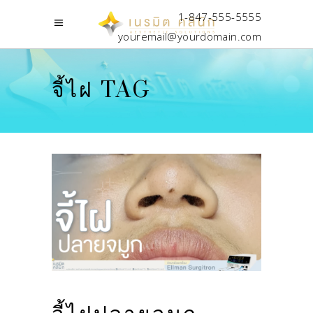
1-847-555-5555
youremail@yourdomain.com
จี้ไฝ TAG