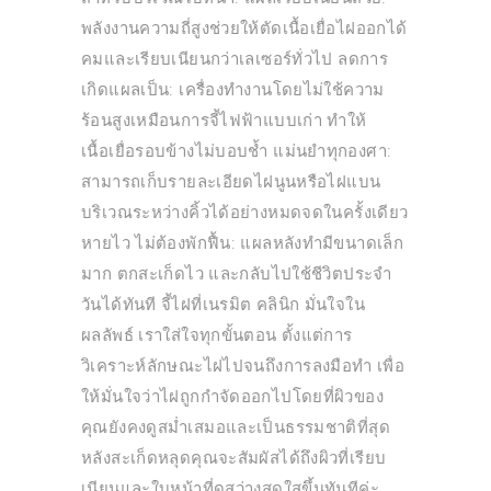
พลังงานความถี่สูงช่วยให้ตัดเนื้อเยื่อไฝออกได้
คมและเรียบเนียนกว่าเลเซอร์ทั่วไป ลดการ
เกิดแผลเป็น: เครื่องทำงานโดยไม่ใช้ความ
ร้อนสูงเหมือนการจี้ไฟฟ้าแบบเก่า ทำให้
เนื้อเยื่อรอบข้างไม่บอบช้ำ แม่นยำทุกองศา:
สามารถเก็บรายละเอียดไฝนูนหรือไฝแบน
บริเวณระหว่างคิ้วได้อย่างหมดจดในครั้งเดียว
หายไว ไม่ต้องพักฟื้น: แผลหลังทำมีขนาดเล็ก
มาก ตกสะเก็ดไว และกลับไปใช้ชีวิตประจำ
วันได้ทันที จี้ไฝที่เนรมิต คลินิก มั่นใจใน
ผลลัพธ์ เราใส่ใจทุกขั้นตอน ตั้งแต่การ
วิเคราะห์ลักษณะไฝไปจนถึงการลงมือทำ เพื่อ
ให้มั่นใจว่าไฝถูกกำจัดออกไปโดยที่ผิวของ
คุณยังคงดูสม่ำเสมอและเป็นธรรมชาติที่สุด
หลังสะเก็ดหลุดคุณจะสัมผัสได้ถึงผิวที่เรียบ
เนียนและใบหน้าที่ดูสว่างสดใสขึ้นทันทีค่ะ