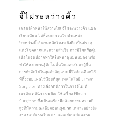
จี้ไฝระหว่างคิ้ว
เคลียร์ผิวหน้าให้สว่างใส! จี้ไฝระหว่างคิ้ว แผล
เรียบเนียน ไม่ทิ้งรอยกวนใจ ตำแหน่ง
"ระหว่างคิ้ว" ตามหลักโหงวเฮ้งถือเป็นประตู
แห่งโชคลาภและความสำเร็จ การมีไฝหรือตุ่ม
เนื้อในจุดนี้อาจทำให้ใบหน้าดูหม่นหมอง หรือ
ทำให้หลายคนรู้สึกไม่มั่นใจเวลาสบตาผู้อื่น
การกำจัดไฝในจุดสำคัญแบบนี้จึงต้องเลือกวิธี
ที่ทิ้งรอยแผลไว้น้อยที่สุด เทคโนโลยี Ellman
Surgitron ทางเลือกที่ดีกว่าในการจี้ไฝ ที่
เนรมิต คลินิก เราเลือกใช้เครื่อง Ellman
Surgitron ซึ่งเป็นเครื่องมือศัลยกรรมความถี่
สูงที่มีความละเอียดอ่อนสูงมาก เหมาะอย่างยิ่ง
สำหรับบริเวณใบหน้า: แผลเรียบเนียนสวย: