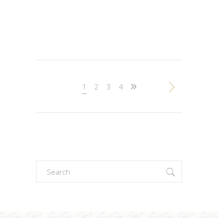
1
2
3
4
Search
for: